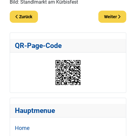
Bild: Standlmarkt am Kürbisfest
Vorheriger Beitrag: Youtube Videos
Nächster Beitra
Zurück
Weiter
QR-Page-Code
Hauptmenue
Home