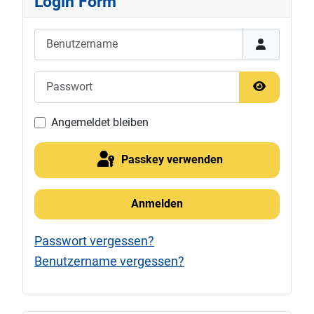
Login Form
Benutzername
Passwort
Passwort 
Angemeldet bleiben
Passkey verwenden
Anmelden
Passwort vergessen?
Benutzername vergessen?