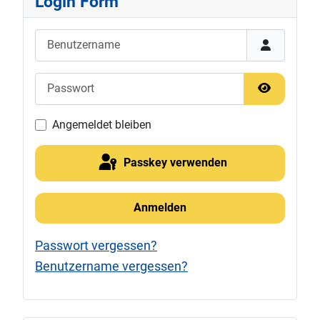
Login Form
Benutzername
Passwort
Passwort 
Angemeldet bleiben
Passkey verwenden
Anmelden
Passwort vergessen?
Benutzername vergessen?