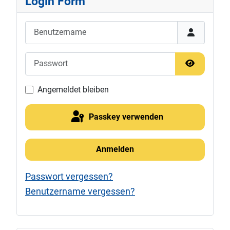
Login Form
Benutzername
Passwort
Passwort 
Angemeldet bleiben
Passkey verwenden
Anmelden
Passwort vergessen?
Benutzername vergessen?