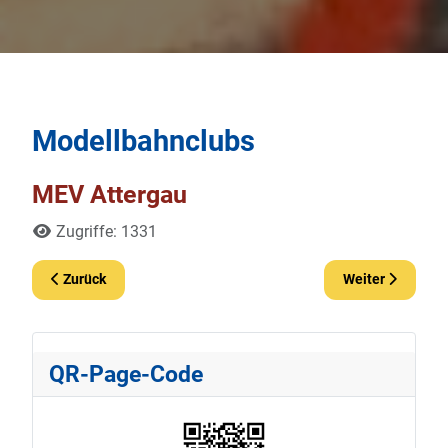
Modellbahnclubs
MEV Attergau
Details
Zugriffe: 1331
Vorheriger Beitrag: Salzburger Modell Eisenbahn Club
Nächster Beitra
Zurück
Weiter
QR-Page-Code